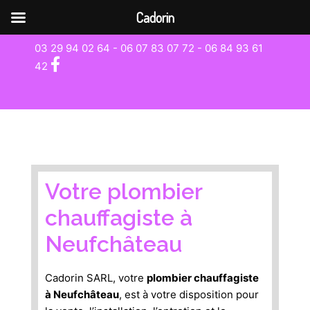
Cadorin
03 29 94 02 64 - 06 07 83 07 72 -
06 84 93 61
42
Votre plombier
chauffagiste à
Neufchâteau
Cadorin SARL, votre
plombier chauffagiste
à Neufchâteau
, est à votre disposition pour