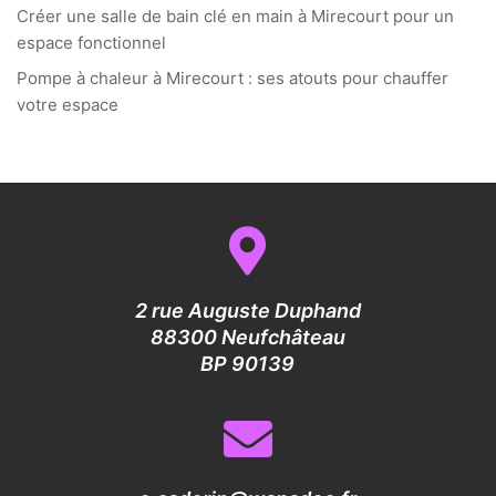
Créer une salle de bain clé en main à Mirecourt pour un
espace fonctionnel
Pompe à chaleur à Mirecourt : ses atouts pour chauffer
votre espace
2 rue Auguste Duphand
88300 Neufchâteau
BP 90139