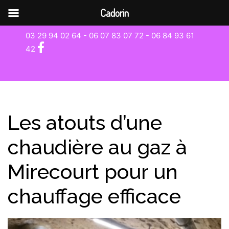
Cadorin
03 29 94 02 64 - 06 07 83 07 72 -
06 84 93 61
42
Les atouts d’une
chaudière au gaz à
Mirecourt pour un
chauffage efficace