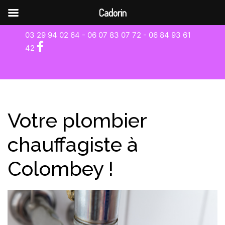
Cadorin
03 29 94 02 64 - 06 07 83 07 72 -
06 84 93 61
42
Votre plombier
chauffagiste à
Colombey !