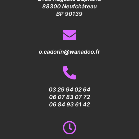
88300 Neufchâteau
BP 90139
o.cadorin@wanadoo.fr
03 29 94 02 64
06 07 83 07 72
06 84 93 61 42